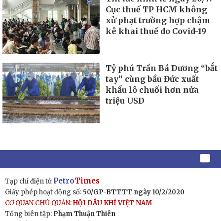
Cục thuế TP HCM không
xử phạt trường hợp chậm
kê khai thuế do Covid-19
Tỷ phú Trần Bá Dương “bắt
tay” cùng bầu Đức xuất
khẩu lô chuối hơn nửa
triệu USD
Petro
Times
Tạp chí điện tử
Giấy phép hoạt động số:
50/GP-BTTTT ngày 10/2/2020
CƠ QUAN CHỦ QUẢN:
HỘI DẦU KHÍ VIỆT NAM
Tổng biên tập:
Phạm Thuận Thiên