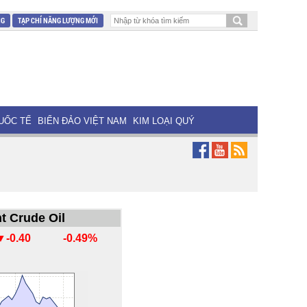
NG
TẠP CHÍ NĂNG LƯỢNG MỚI
UỐC TẾ
BIỂN ĐẢO VIỆT NAM
KIM LOẠI QUÝ
t Crude Oil
▼-0.40
-0.49%