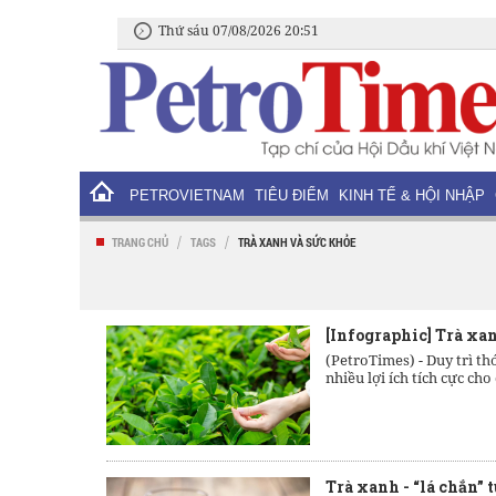
Thứ sáu 07/08/2026 20:51
PETROVIETNAM
TIÊU ĐIỂM
KINH TẾ & HỘI NHẬP
/
/
TRANG CHỦ
TAGS
TRÀ XANH VÀ SỨC KHỎE
[Infographic] Trà xa
(PetroTimes) -
Duy trì th
nhiều lợi ích tích cực cho 
Trà xanh - “lá chắn” 