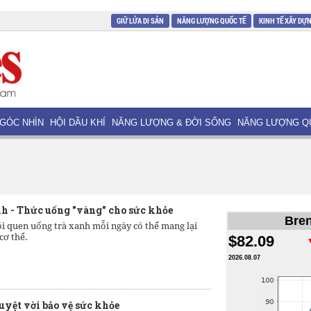
GIỮ LỬA DI SẢN
NĂNG LƯỢNG QUỐC TẾ
KINH TẾ XÂY DỰ
GÓC NHÌN
HỘI DẦU KHÍ
NĂNG LƯỢNG & ĐỜI SỐNG
NĂNG LƯỢNG Q
nh - Thức uống "vàng" cho sức khỏe
Bren
ói quen uống trà xanh mỗi ngày có thể mang lại
cơ thể.
$82.09
2026.08.07
tuyệt vời bảo vệ sức khỏe