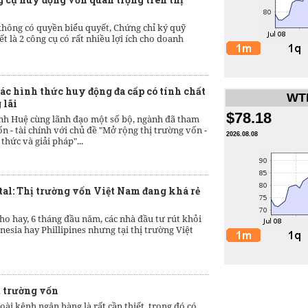
không có quyền biểu quyết, Chứng chỉ ký quỹ
 là 2 công cụ có rất nhiều lợi ích cho doanh
ác hình thức huy động đa cấp có tính chất
WTI
 lãi
$78.18
h Huệ cùng lãnh đạo một số bộ, ngành đã tham
 - tài chính với chủ đề "Mở rộng thị trường vốn -
2026.08.08
thức và giải pháp"...
tal: Thị trường vốn Việt Nam đang khá rẻ
ho hay, 6 tháng đầu năm, các nhà đầu tư rút khỏi
nesia hay Phillipines nhưng tại thị trường Việt
ị trường vốn
ài kênh ngân hàng là rất cần thiết, trong đó có