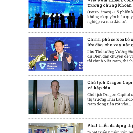
trường chứng khoán
(PetroTimes) -
Cổ phiếu 
không có quyền biểu quyết
nghiệp và nhà đầu tư.
Chính phủ sẽ xoá bỏ c
lừa đảo, cho vay nặng
Phó Thủ tướng Vương Đìn
dự Diễn đàn chuyên đề vốn
tài chính Việt Nam, thách 
Chủ tịch Dragon Capi
và hấp dẫn
Chủ tịch Dragon Capital c
thị trường Thái Lan, Indo
Nam dòng tiền rót vào...
Phát triển đa dạng th
“Phát triển nguồn vốn ngo