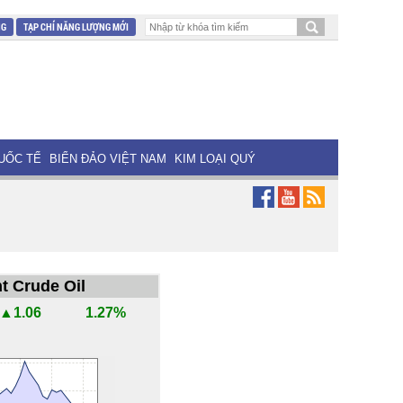
NG
TẠP CHÍ NĂNG LƯỢNG MỚI
UỐC TẾ
BIỂN ĐẢO VIỆT NAM
KIM LOẠI QUÝ
t Crude Oil
▲1.06
1.27%