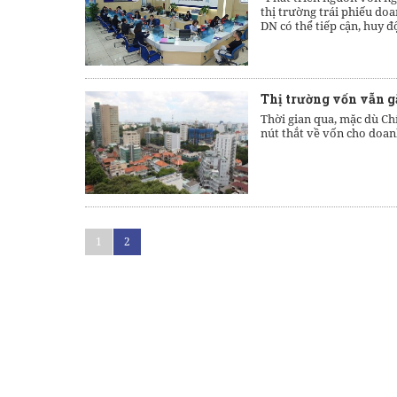
thị trường trái phiếu do
DN có thể tiếp cận, huy đ
Thị trường vốn vẫn 
Thời gian qua, mặc dù C
nút thắt về vốn cho doan
1
2