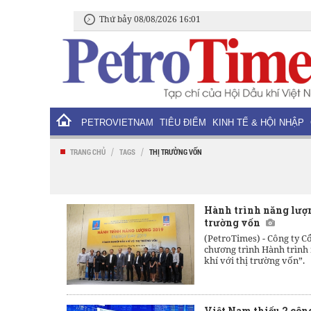
Thứ bảy 08/08/2026 16:01
PETROVIETNAM
TIÊU ĐIỂM
KINH TẾ & HỘI NHẬP
/
/
TRANG CHỦ
TAGS
THỊ TRƯỜNG VỐN
Hành trình năng lượn
trường vốn
(PetroTimes) -
Công ty Cổ
chương trình Hành trình
khí với thị trường vốn”.
Việt Nam thiếu 2 côn