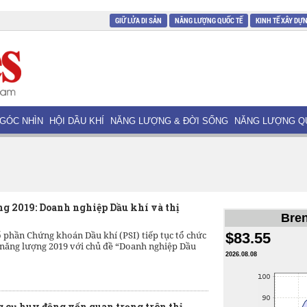
GIỮ LỬA DI SẢN
NĂNG LƯỢNG QUỐC TẾ
KINH TẾ XÂY DỰ
GÓC NHÌN
HỘI DẦU KHÍ
NĂNG LƯỢNG & ĐỜI SỐNG
NĂNG LƯỢNG Q
g 2019: Doanh nghiệp Dầu khí và thị
Bren
 phần Chứng khoán Dầu khí (PSI) tiếp tục tổ chức
$83.55
 năng lượng 2019 với chủ đề “Doanh nghiệp Dầu
2026.08.08
g cụ huy động vốn quan trọng trên thị