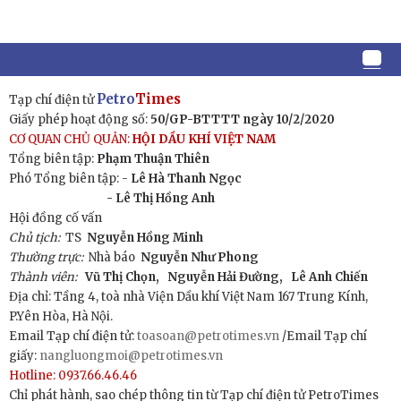
Petro
Times
Tạp chí điện tử
Giấy phép hoạt động số:
50/GP-BTTTT ngày 10/2/2020
CƠ QUAN CHỦ QUẢN:
HỘI DẦU KHÍ VIỆT NAM
Tổng biên tập:
Phạm Thuận Thiên
Phó Tổng biên tập: -
Lê Hà Thanh Ngọc
- Lê Thị Hồng Anh
Hội đồng cố vấn
Chủ tịch:
TS
Nguyễn Hồng Minh
Thường trực:
Nhà báo
Nguyễn Như Phong
Thành viên:
Vũ Thị Chọn,
Nguyễn Hải Đường,
Lê Anh Chiến
Địa chỉ: Tầng 4, toà nhà Viện Dầu khí Việt Nam 167 Trung Kính,
P.Yên Hòa, Hà Nội.
Email Tạp chí điện tử:
toasoan@petrotimes.vn
/Email Tạp chí
giấy:
nangluongmoi@petrotimes.vn
Hotline: 0937.66.46.46
Chỉ phát hành, sao chép thông tin từ Tạp chí điện tử PetroTimes