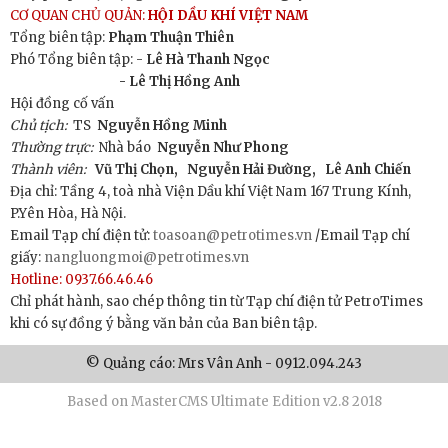
CƠ QUAN CHỦ QUẢN:
HỘI DẦU KHÍ VIỆT NAM
Tổng biên tập:
Phạm Thuận Thiên
Phó Tổng biên tập: -
Lê Hà Thanh Ngọc
- Lê Thị Hồng Anh
Hội đồng cố vấn
Chủ tịch:
TS
Nguyễn Hồng Minh
Thường trực:
Nhà báo
Nguyễn Như Phong
Thành viên:
Vũ Thị Chọn,
Nguyễn Hải Đường,
Lê Anh Chiến
Địa chỉ: Tầng 4, toà nhà Viện Dầu khí Việt Nam 167 Trung Kính,
P.Yên Hòa, Hà Nội.
Email Tạp chí điện tử:
toasoan@petrotimes.vn
/Email Tạp chí
giấy:
nangluongmoi@petrotimes.vn
Hotline: 0937.66.46.46
Chỉ phát hành, sao chép thông tin từ Tạp chí điện tử PetroTimes
khi có sự đồng ý bằng văn bản của Ban biên tập.
© Quảng cáo: Mrs Vân Anh - 0912.094.243
Based on MasterCMS Ultimate Edition v2.8 2018