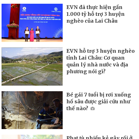
EVN đã thực hiện gần
1.000 tỷ hỗ trợ 3 huyện
nghèo của Lai Châu
EVN hỗ trợ 3 huyện nghèo
tỉnh Lai Châu: Cơ quan
quản lý nhà nước và địa
phương nói gì?
Bé gái 7 tuổi bị rơi xuống
hố sâu được giải cứu như
thế nào?
Phạt tù nhiều kẻ gây rối ở