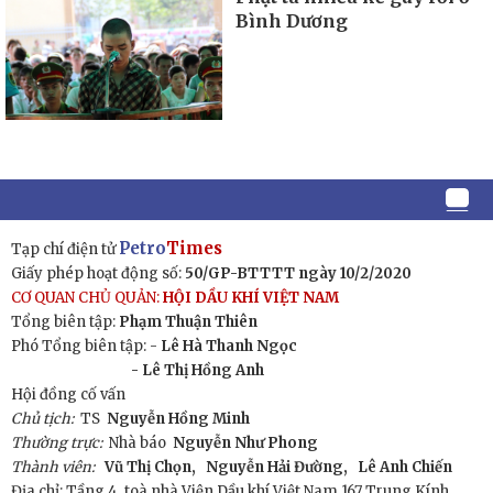
Bình Dương
Petro
Times
Tạp chí điện tử
Giấy phép hoạt động số:
50/GP-BTTTT ngày 10/2/2020
CƠ QUAN CHỦ QUẢN:
HỘI DẦU KHÍ VIỆT NAM
Tổng biên tập:
Phạm Thuận Thiên
Phó Tổng biên tập: -
Lê Hà Thanh Ngọc
- Lê Thị Hồng Anh
Hội đồng cố vấn
Chủ tịch:
TS
Nguyễn Hồng Minh
Thường trực:
Nhà báo
Nguyễn Như Phong
Thành viên:
Vũ Thị Chọn,
Nguyễn Hải Đường,
Lê Anh Chiến
Địa chỉ: Tầng 4, toà nhà Viện Dầu khí Việt Nam 167 Trung Kính,