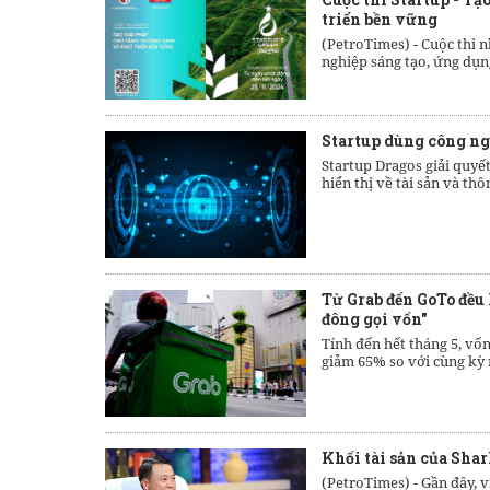
triển bền vững
(PetroTimes) -
Cuộc thi 
nghiệp sáng tạo, ứng dụng
Startup dùng công ng
Startup Dragos giải quyế
hiển thị về tài sản và thô
Từ Grab đến GoTo đều
đông gọi vốn"
Tính đến hết tháng 5, vố
giảm 65% so với cùng kỳ
Khối tài sản của Sha
(PetroTimes) -
Gần đây, v