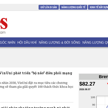
GIỮ LỬA DI SẢN
NĂNG LƯỢNG QUỐC TẾ
KINH TẾ XÂY DỰ
GÓC NHÌN
HỘI DẦU KHÍ
NĂNG LƯỢNG & ĐỜI SỐNG
NĂNG LƯỢNG Q
VinUni phát triển “bộ não” điều phối mạng
Bren
 nhìn 2030, VinUni đặt ra mục tiêu các chương
$82.27
ờng sẽ tham gia giải quyết 100 thách thức khoa học
2026.08.07
o giải pháp cho tăng trưởng xanh và phát