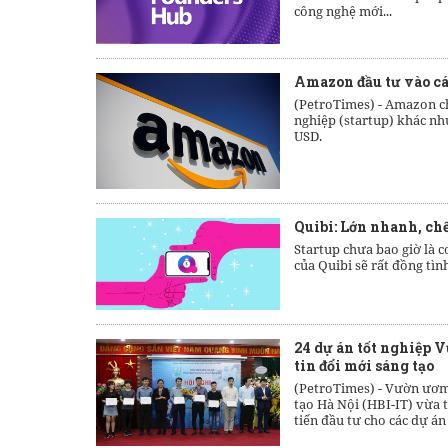
công nghệ mới...
Amazon đầu tư vào cá
(PetroTimes) -
Amazon ch
nghiệp (startup) khác nh
USD.
Quibi: Lớn nhanh, ch
Startup chưa bao giờ là 
của Quibi sẽ rất đồng tình
24 dự án tốt nghiệp
tin đổi mới sáng tạo
(PetroTimes) -
Vườn ươm 
tạo Hà Nội (HBI-IT) vừa 
tiến đầu tư cho các dự án