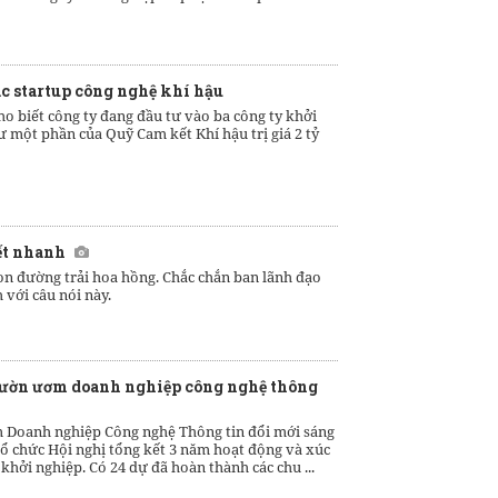
c startup công nghệ khí hậu
o biết công ty đang đầu tư vào ba công ty khởi
ư một phần của Quỹ Cam kết Khí hậu trị giá 2 tỷ
ết nhanh
con đường trải hoa hồng. Chắc chắn ban lãnh đạo
 với câu nói này.
 Vườn ươm doanh nghiệp công nghệ thông
Doanh nghiệp Công nghệ Thông tin đổi mới sáng
tổ chức Hội nghị tổng kết 3 năm hoạt động và xúc
 khởi nghiệp. Có 24 dự đã hoàn thành các chu ...