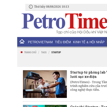
Thứ bảy 08/08/2026 10:13
PETROVIETNAM
TIÊU ĐIỂM
KINH TẾ & HỘI NHẬP
/
/
TRANG CHỦ
TAGS
STARTUP
Startup từ phòng lab 
lưới sạc xe điện
(PetroTimes) -
Trong Tầm
trình nghiên cứu của trư
công nghệ thực tiễn.
Cuộc thi Startup - Tạ