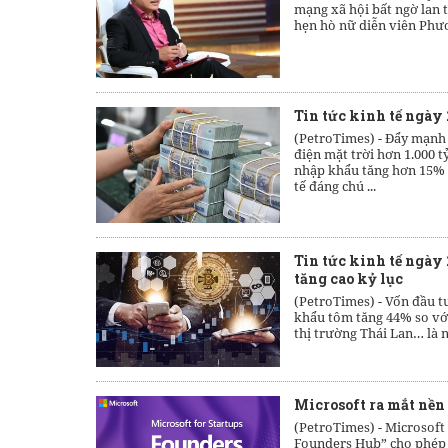
mạng xã hội bất ngờ lan t
hẹn hò nữ diễn viên Phư
Tin tức kinh tế ngày
(PetroTimes) -
Đẩy mạnh 
điện mặt trời hơn 1.000 
nhập khẩu tăng hơn 15% 
tế đáng chú ...
Tin tức kinh tế ngày
tăng cao kỷ lục
(PetroTimes) -
Vốn đầu t
khẩu tôm tăng 44% so vớ
thị trường Thái Lan… là n
Microsoft ra mắt nền
(PetroTimes) -
Microsoft 
Founders Hub” cho phép c