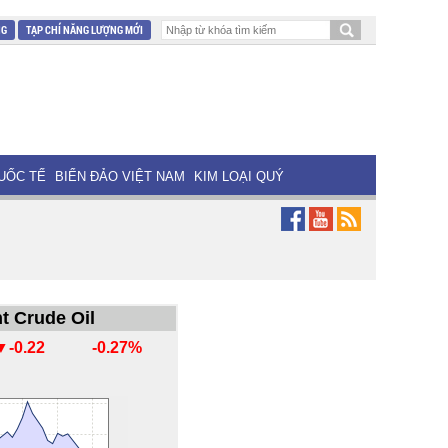
NG
TẠP CHÍ NĂNG LƯỢNG MỚI
UỐC TẾ
BIỂN ĐẢO VIỆT NAM
KIM LOẠI QUÝ
t Crude Oil
▼-0.22
-0.27%