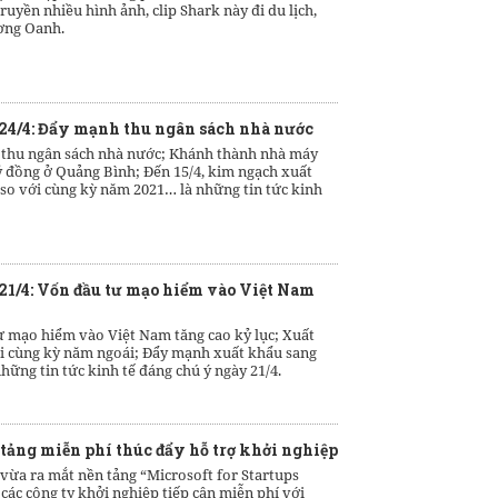
ruyền nhiều hình ảnh, clip Shark này đi du lịch,
ơng Oanh.
 24/4: Đẩy mạnh thu ngân sách nhà nước
thu ngân sách nhà nước; Khánh thành nhà máy
tỷ đồng ở Quảng Bình; Đến 15/4, kim ngạch xuất
so với cùng kỳ năm 2021… là những tin tức kinh
 21/4: Vốn đầu tư mạo hiểm vào Việt Nam
ư mạo hiểm vào Việt Nam tăng cao kỷ lục; Xuất
i cùng kỳ năm ngoái; Đẩy mạnh xuất khẩu sang
hững tin tức kinh tế đáng chú ý ngày 21/4.
 tảng miễn phí thúc đẩy hỗ trợ khởi nghiệp
vừa ra mắt nền tảng “Microsoft for Startups
ác công ty khởi nghiệp tiếp cận miễn phí với