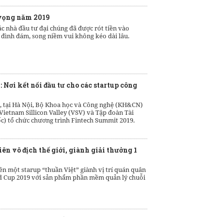
vọng năm 2019
ác nhà đầu tư đại chúng đã được rót tiền vào
đình đám, song niềm vui không kéo dài lâu.
Nơi kết nối đầu tư cho các startup công
9, tại Hà Nội, Bộ Khoa học và Công nghệ (KH&CN)
Vietnam Sillicon Valley (VSV) và Tập đoàn Tài
) tổ chức chương trình Fintech Summit 2019.
iên vô địch thế giới, giành giải thưởng 1
ên một starup “thuần Việt” giành vị trí quán quân
ld Cup 2019 với sản phẩm phần mềm quản lý chuỗi