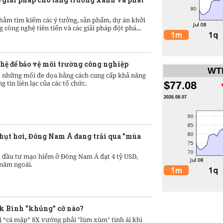
nhằm tìm kiếm các ý tưởng, sản phẩm, dự án khởi
 công nghệ tiên tiến và các giải pháp đột phá...
hệ để bảo vệ môi trường công nghiệp
WTI
t những mối đe dọa bằng cách cung cấp khả năng
ng tin liên lạc của các tổ chức.
$77.08
2026.08.07
 hụt hơi, Đông Nam Á đang trải qua "mùa
n đầu tư mạo hiểm ở Đông Nam Á đạt 4 tỷ USD,
 năm ngoái.
rk Bình "khủng" cỡ nào?
ị “cá mập” 8X vướng phải "lùm xùm" tình ái khi