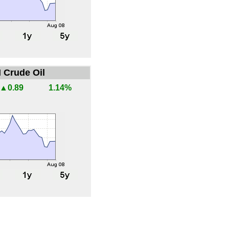
 Crude Oil
▲0.89
1.14%