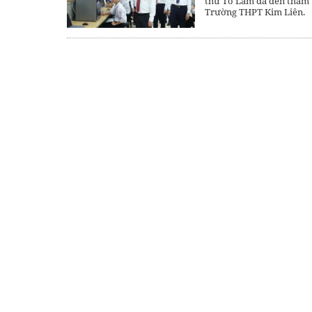
thư Tô Lâm đã đến thăm 
Trường THPT Kim Liên.