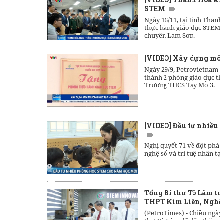
STEM
Ngày 16/11, tại tỉnh Tha
thực hành giáo dục STE
chuyên Lam Sơn.
[VIDEO] Xây dựng môi
Ngày 29/9, Petrovietnam
thành 2 phòng giáo dục 
Trường THCS Tây Mỗ 3.
[VIDEO] Đầu tư nhiề
Nghị quyết 71 về đột phá
nghệ số và trí tuệ nhân t
Tổng Bí thư Tô Lâm 
THPT Kim Liên, Ngh
(PetroTimes) -
Chiều ngày