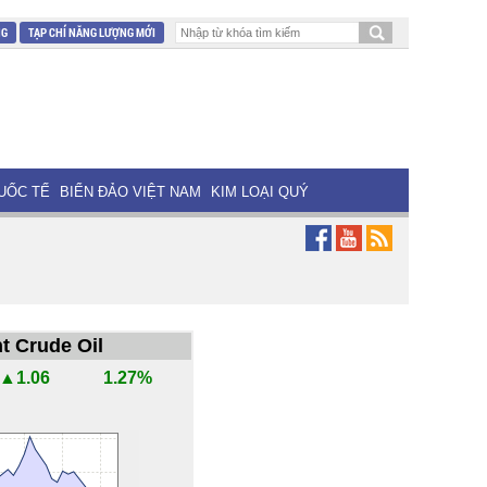
NG
TẠP CHÍ NĂNG LƯỢNG MỚI
UỐC TẾ
BIỂN ĐẢO VIỆT NAM
KIM LOẠI QUÝ
t Crude Oil
▲1.06
1.27%