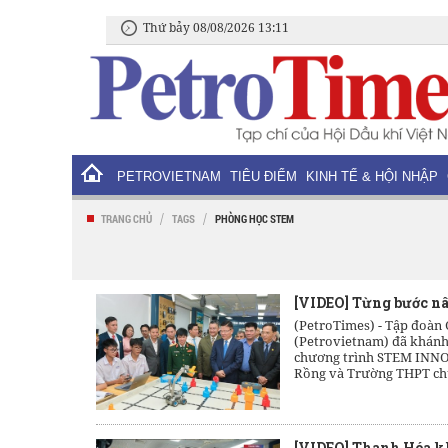
Thứ bảy 08/08/2026 13:11
PETROVIETNAM
TIÊU ĐIỂM
KINH TẾ & HỘI NHẬP
/
/
TRANG CHỦ
TAGS
PHÒNG HỌC STEM
[VIDEO] Từng bước nâ
(PetroTimes) -
Tập đoàn 
(Petrovietnam) đã khánh
chương trình STEM IN
Rồng và Trường THPT c
[VIDEO] Thanh Hóa k