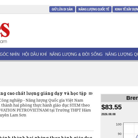
GIỮ LỬA DI SẢN
NĂNG LƯỢNG QUỐC TẾ
KINH TẾ XÂY DỰ
GÓC NHÌN
HỘI DẦU KHÍ
NĂNG LƯỢNG & ĐỜI SỐNG
NĂNG LƯỢNG Q
ng cao chất lượng giảng dạy và học tập
Bren
Công nghiệp - Năng lượng Quốc gia Việt Nam
 thành hai phòng thực hành giáo dục STEM theo
$83.55
NOVATION PETROVIETNAM tại Trường THPT Hàm
huyên Lam Sơn
2026.08.08
hánh thành hai phòng thực hành giáo dục