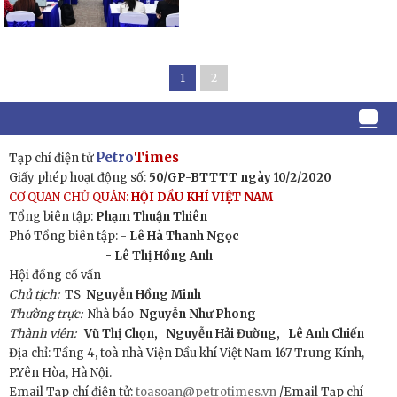
1
2
Petro
Times
Tạp chí điện tử
Giấy phép hoạt động số:
50/GP-BTTTT ngày 10/2/2020
CƠ QUAN CHỦ QUẢN:
HỘI DẦU KHÍ VIỆT NAM
Tổng biên tập:
Phạm Thuận Thiên
Phó Tổng biên tập: -
Lê Hà Thanh Ngọc
- Lê Thị Hồng Anh
Hội đồng cố vấn
Chủ tịch:
TS
Nguyễn Hồng Minh
Thường trực:
Nhà báo
Nguyễn Như Phong
Thành viên:
Vũ Thị Chọn,
Nguyễn Hải Đường,
Lê Anh Chiến
Địa chỉ: Tầng 4, toà nhà Viện Dầu khí Việt Nam 167 Trung Kính,
P.Yên Hòa, Hà Nội.
Email Tạp chí điện tử:
toasoan@petrotimes.vn
/Email Tạp chí