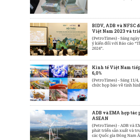
BIDV, ADB và NFSC đồ
Việt Nam 2023 và tri
(PetroTimes) -
Sáng ngày 
ý kiến đối với Báo cáo “T
2024”.
Kinh tế Việt Nam tiế
6,0%
(PetroTimes) -
Sáng 11/4,
chức họp báo về tình hìn
ADB và EMA hợp tác p
ASEAN
(PetroTimes) -
ADB và EM
phát triển sản xuất và tr
các Quốc gia Đông Nam Á