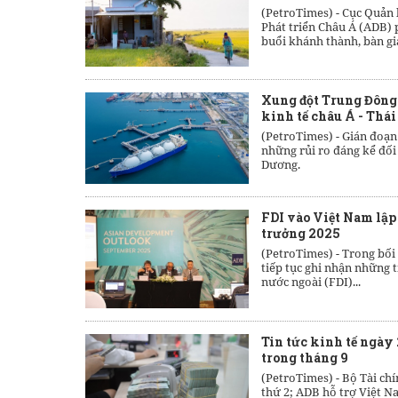
(PetroTimes) -
Cục Quản l
Phát triển Châu Á (ADB) 
buổi khánh thành, bàn gi
Xung đột Trung Đông: 
kinh tế châu Á - Thá
(PetroTimes) -
Gián đoạn 
những rủi ro đáng kể đối 
Dương.
FDI vào Việt Nam lập
trưởng 2025
(PetroTimes) -
Trong bối 
tiếp tục ghi nhận những t
nước ngoài (FDI)...
Tin tức kinh tế ngày 
trong tháng 9
(PetroTimes) -
Bộ Tài chí
thứ 2; ADB hỗ trợ Việt N