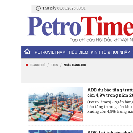
Thứ bảy 08/08/2026 08:01
PETROVIETNAM
TIÊU ĐIỂM
KINH TẾ & HỘI NHẬP
/
/
TRANG CHỦ
TAGS
NGÂN HÀNG ADB
ADB dự báo tăng trư
còn 4,9% trong năm 2
(PetroTimes) -
Ngân hàng
báo tăng trưởng của khu 
xuống còn 4,9% trong nă
ADB: Lợi ích các chuỗ