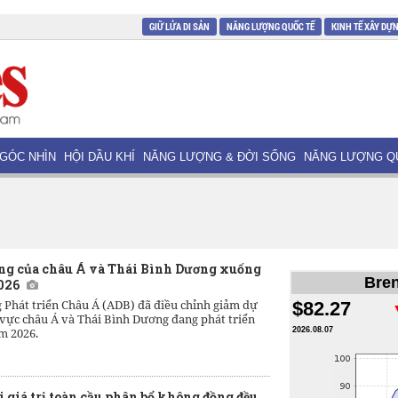
GIỮ LỬA DI SẢN
NĂNG LƯỢNG QUỐC TẾ
KINH TẾ XÂY DỰ
GÓC NHÌN
HỘI DẦU KHÍ
NĂNG LƯỢNG & ĐỜI SỐNG
NĂNG LƯỢNG Q
ởng của châu Á và Thái Bình Dương xuống
Bren
026
 Phát triển Châu Á (ADB) đã điều chỉnh giảm dự
$82.27
vực châu Á và Thái Bình Dương đang phát triển
m 2026.
2026.08.07
i giá trị toàn cầu phân bổ không đồng đều