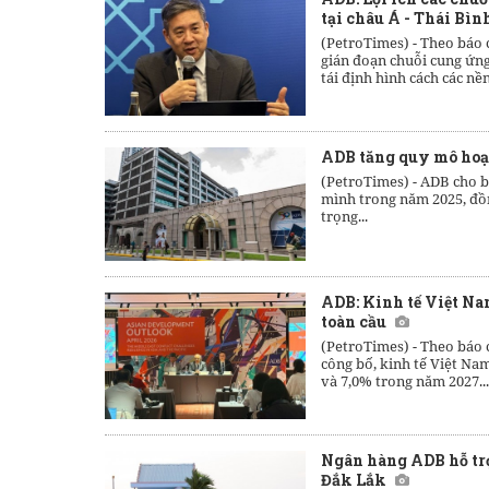
tại châu Á - Thái Bì
(PetroTimes) -
Theo báo c
gián đoạn chuỗi cung ứn
tái định hình cách các nền 
ADB tăng quy mô hoạt
(PetroTimes) -
ADB cho bi
mình trong năm 2025, đồn
trọng...
ADB: Kinh tế Việt Na
toàn cầu
(PetroTimes) -
Theo báo 
công bố, kinh tế Việt N
và 7,0% trong năm 2027...
Ngân hàng ADB hỗ trợ
Đắk Lắk