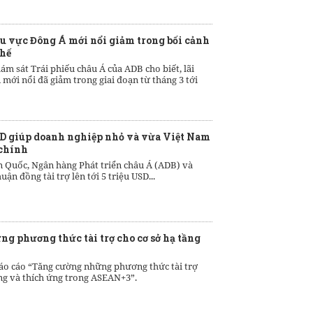
hu vực Đông Á mới nổi giảm trong bối cảnh
chế
ám sát Trái phiếu châu Á của ADB cho biết, lãi
Á mới nổi đã giảm trong giai đoạn từ tháng 3 tới
USD giúp doanh nghiệp nhỏ và vừa Việt Nam
 chính
àn Quốc, Ngân hàng Phát triển châu Á (ADB) và
ận đồng tài trợ lên tới 5 triệu USD...
g phương thức tài trợ cho cơ sở hạ tầng
áo cáo “Tăng cường những phương thức tài trợ
ng và thích ứng trong ASEAN+3”.