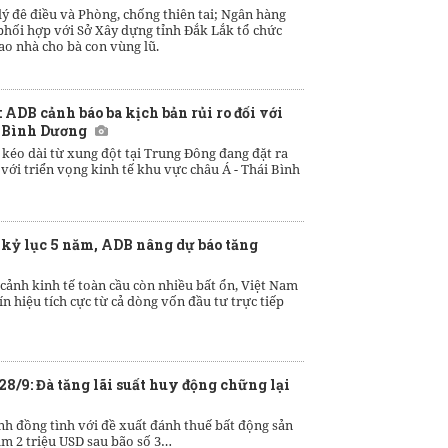
ý đê điều và Phòng, chống thiên tai; Ngân hàng
phối hợp với Sở Xây dựng tỉnh Đắk Lắk tổ chức
ao nhà cho bà con vùng lũ.
ADB cảnh báo ba kịch bản rủi ro đối với
i Bình Dương
kéo dài từ xung đột tại Trung Đông đang đặt ra
với triển vọng kinh tế khu vực châu Á - Thái Bình
 kỷ lục 5 năm, ADB nâng dự báo tăng
cảnh kinh tế toàn cầu còn nhiều bất ổn, Việt Nam
ín hiệu tích cực từ cả dòng vốn đầu tư trực tiếp
28/9: Đà tăng lãi suất huy động chững lại
nh đồng tình với đề xuất đánh thuế bất động sản
am 2 triệu USD sau bão số 3…