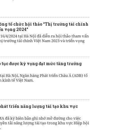
ng tổ chức hội thảo “Thị trường tài chính
ển vọng 2024”
16/4/2024 tại Hà Nội đã diễn ra hội thảo tham vấn
hị trường tài chính Việt Nam 2023 và triển vọng
p tục được kỳ vọng đạt mức tăng trưởng
 tại Hà Nội, Ngân hàng Phát triển Châu Á (ADB) tổ
h kinh tế Việt Nam.
hát triển năng lượng tái tạo khu vực
A đã ký biên bản ghi nhớ mở đường cho việc
uyền tải năng lượng tái tạo trong khu vực Hiệp hội
.