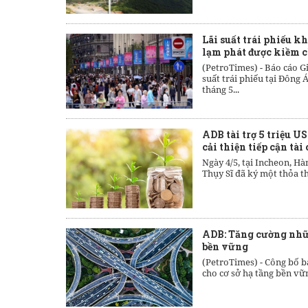
Lãi suất trái phiếu k
lạm phát được kiềm 
(PetroTimes) -
Báo cáo Gi
suất trái phiếu tại Đông 
tháng 5...
ADB tài trợ 5 triệu 
cải thiện tiếp cận tài
Ngày 4/5, tại Incheon, H
Thụy Sĩ đã ký một thỏa thu
ADB: Tăng cường nhữn
bền vững
(PetroTimes) -
Công bố b
cho cơ sở hạ tầng bền vữ