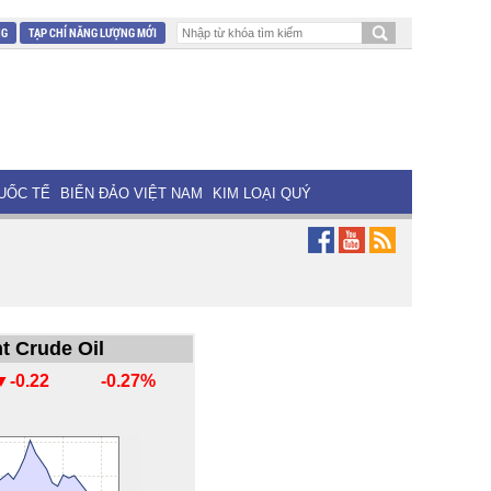
NG
TẠP CHÍ NĂNG LƯỢNG MỚI
UỐC TẾ
BIỂN ĐẢO VIỆT NAM
KIM LOẠI QUÝ
t Crude Oil
▼-0.22
-0.27%