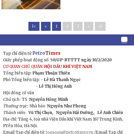
|<
<
1
2
3
>
>|
Petro
Times
Tạp chí điện tử
Giấy phép hoạt động số:
50/GP-BTTTT ngày 10/2/2020
CƠ QUAN CHỦ QUẢN:
HỘI DẦU KHÍ VIỆT NAM
Tổng biên tập:
Phạm Thuận Thiên
Phó Tổng biên tập: -
Lê Hà Thanh Ngọc
- Lê Thị Hồng Anh
Hội đồng cố vấn
Chủ tịch:
TS
Nguyễn Hồng Minh
Thường trực:
Nhà báo
Nguyễn Như Phong
Thành viên:
Vũ Thị Chọn,
Nguyễn Hải Đường,
Lê Anh Chiến
Địa chỉ: Tầng 4, toà nhà Viện Dầu khí Việt Nam 167 Trung Kính,
P.Yên Hòa, Hà Nội.
Email Tạp chí điện tử:
toasoan@petrotimes.vn
/Email Tạp chí