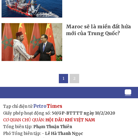
Maroc sẽ là miền đất hứa
mới của Trung Quốc?
1
2
Petro
Times
Tạp chí điện tử
Giấy phép hoạt động số:
50/GP-BTTTT ngày 10/2/2020
CƠ QUAN CHỦ QUẢN:
HỘI DẦU KHÍ VIỆT NAM
Tổng biên tập:
Phạm Thuận Thiên
Phó Tổng biên tập: -
Lê Hà Thanh Ngọc