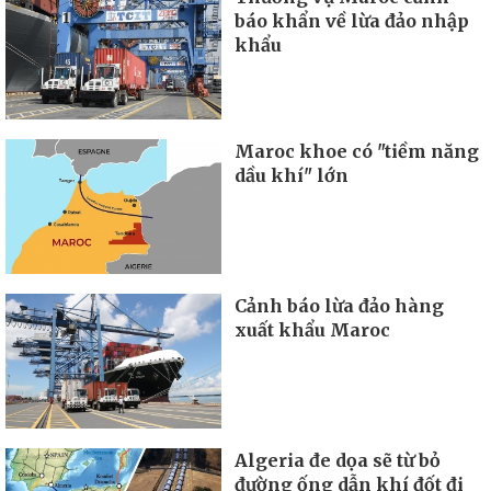
báo khẩn về lừa đảo nhập
khẩu
Maroc khoe có "tiềm năng
dầu khí" lớn
Cảnh báo lừa đảo hàng
xuất khẩu Maroc
Algeria đe dọa sẽ từ bỏ
đường ống dẫn khí đốt đi