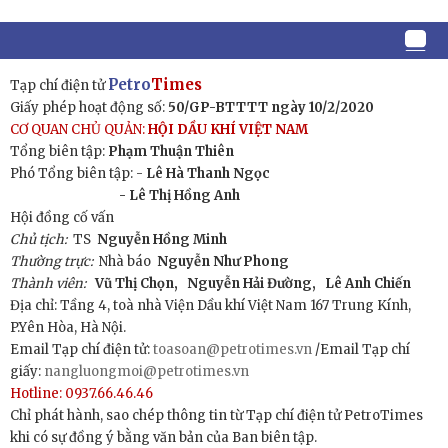
Petro
Times
Tạp chí điện tử
Giấy phép hoạt động số:
50/GP-BTTTT ngày 10/2/2020
CƠ QUAN CHỦ QUẢN:
HỘI DẦU KHÍ VIỆT NAM
Tổng biên tập:
Phạm Thuận Thiên
Phó Tổng biên tập: -
Lê Hà Thanh Ngọc
- Lê Thị Hồng Anh
Hội đồng cố vấn
Chủ tịch:
TS
Nguyễn Hồng Minh
Thường trực:
Nhà báo
Nguyễn Như Phong
Thành viên:
Vũ Thị Chọn,
Nguyễn Hải Đường,
Lê Anh Chiến
Địa chỉ: Tầng 4, toà nhà Viện Dầu khí Việt Nam 167 Trung Kính,
P.Yên Hòa, Hà Nội.
Email Tạp chí điện tử:
toasoan@petrotimes.vn
/Email Tạp chí
giấy:
nangluongmoi@petrotimes.vn
Hotline: 0937.66.46.46
Chỉ phát hành, sao chép thông tin từ Tạp chí điện tử PetroTimes
khi có sự đồng ý bằng văn bản của Ban biên tập.