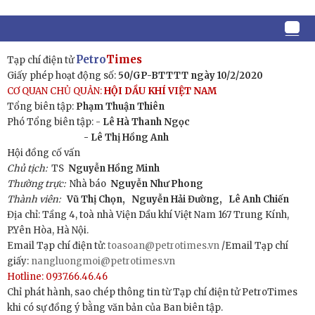
Petro
Times
Tạp chí điện tử
Giấy phép hoạt động số:
50/GP-BTTTT ngày 10/2/2020
CƠ QUAN CHỦ QUẢN:
HỘI DẦU KHÍ VIỆT NAM
Tổng biên tập:
Phạm Thuận Thiên
Phó Tổng biên tập: -
Lê Hà Thanh Ngọc
- Lê Thị Hồng Anh
Hội đồng cố vấn
Chủ tịch:
TS
Nguyễn Hồng Minh
Thường trực:
Nhà báo
Nguyễn Như Phong
Thành viên:
Vũ Thị Chọn,
Nguyễn Hải Đường,
Lê Anh Chiến
Địa chỉ: Tầng 4, toà nhà Viện Dầu khí Việt Nam 167 Trung Kính,
P.Yên Hòa, Hà Nội.
Email Tạp chí điện tử:
toasoan@petrotimes.vn
/Email Tạp chí
giấy:
nangluongmoi@petrotimes.vn
Hotline: 0937.66.46.46
Chỉ phát hành, sao chép thông tin từ Tạp chí điện tử PetroTimes
khi có sự đồng ý bằng văn bản của Ban biên tập.