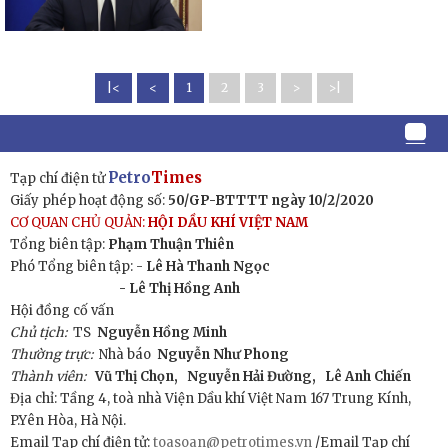
|<
<
1
2
3
>
>|
Petro
Times
Tạp chí điện tử
Giấy phép hoạt động số:
50/GP-BTTTT ngày 10/2/2020
CƠ QUAN CHỦ QUẢN:
HỘI DẦU KHÍ VIỆT NAM
Tổng biên tập:
Phạm Thuận Thiên
Phó Tổng biên tập: -
Lê Hà Thanh Ngọc
- Lê Thị Hồng Anh
Hội đồng cố vấn
Chủ tịch:
TS
Nguyễn Hồng Minh
Thường trực:
Nhà báo
Nguyễn Như Phong
Thành viên:
Vũ Thị Chọn,
Nguyễn Hải Đường,
Lê Anh Chiến
Địa chỉ: Tầng 4, toà nhà Viện Dầu khí Việt Nam 167 Trung Kính,
P.Yên Hòa, Hà Nội.
Email Tạp chí điện tử:
toasoan@petrotimes.vn
/Email Tạp chí