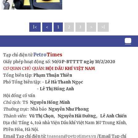
|<
<
1
2
3
>
>|
Petro
Times
Tạp chí điện tử
Giấy phép hoạt động số:
50/GP-BTTTT ngày 10/2/2020
CƠ QUAN CHỦ QUẢN:
HỘI DẦU KHÍ VIỆT NAM
Tổng biên tập:
Phạm Thuận Thiên
Phó Tổng biên tập: -
Lê Hà Thanh Ngọc
- Lê Thị Hồng Anh
Hội đồng cố vấn
Chủ tịch:
TS
Nguyễn Hồng Minh
Thường trực:
Nhà báo
Nguyễn Như Phong
Thành viên:
Vũ Thị Chọn,
Nguyễn Hải Đường,
Lê Anh Chiến
Địa chỉ: Tầng 4, toà nhà Viện Dầu khí Việt Nam 167 Trung Kính,
P.Yên Hòa, Hà Nội.
Email Tạp chí điện tử:
toasoan@petrotimes.vn
/Email Tạp chí