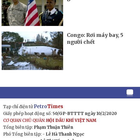
Congo: Rơi máy bay, 5
người chết
Petro
Times
Tạp chí điện tử
Giấy phép hoạt động số:
50/GP-BTTTT ngày 10/2/2020
CƠ QUAN CHỦ QUẢN:
HỘI DẦU KHÍ VIỆT NAM
Tổng biên tập:
Phạm Thuận Thiên
Phó Tổng biên tập: -
Lê Hà Thanh Ngọc