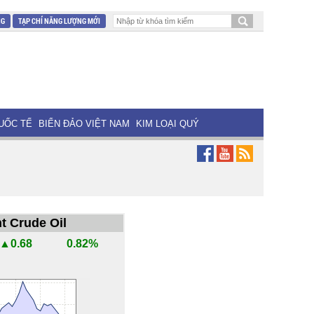
NG
TẠP CHÍ NĂNG LƯỢNG MỚI
UỐC TẾ
BIỂN ĐẢO VIỆT NAM
KIM LOẠI QUÝ
t Crude Oil
▲0.68
0.82%