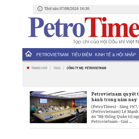
Thứ sáu 07/08/2026 16:30
PETROVIETNAM
TIÊU ĐIỂM
KINH TẾ & HỘI NHẬP
/
/
TRANG CHỦ
TAGS
CÔNG TY MẸ- PETROVIETNAM
Petrovietnam quyết t
hành trong năm nay
(PetroTimes) -
Sáng 19/7
(Petrovietnam) Lê Mạnh H
án "Hệ thống Quản trị ng
Petrovietnam - Giai ...