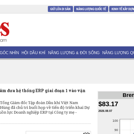
GIỮ LỬA DI SẢN
NĂNG LƯỢNG QUỐC TẾ
KINH TẾ XÂY DỰ
GÓC NHÌN
HỘI DẦU KHÍ
NĂNG LƯỢNG & ĐỜI SỐNG
NĂNG LƯỢNG Q
âm đưa hệ thống ERP giai đoạn 1 vào vận
Bren
, Tổng Giám đốc Tập đoàn Dầu khí Việt Nam
$83.17
ùng đã chủ trì buổi họp về tiến độ triển khai Dự
uồn lực Doanh nghiệp ERP tại Công ty mẹ -
2026.08.07