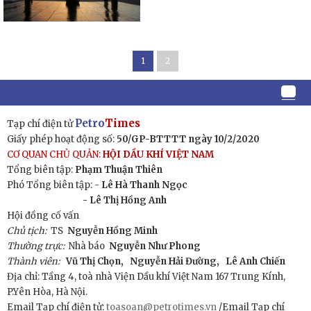
1
2
Petro
Times
Tạp chí điện tử
Giấy phép hoạt động số:
50/GP-BTTTT ngày 10/2/2020
CƠ QUAN CHỦ QUẢN:
HỘI DẦU KHÍ VIỆT NAM
Tổng biên tập:
Phạm Thuận Thiên
Phó Tổng biên tập: -
Lê Hà Thanh Ngọc
- Lê Thị Hồng Anh
Hội đồng cố vấn
Chủ tịch:
TS
Nguyễn Hồng Minh
Thường trực:
Nhà báo
Nguyễn Như Phong
Thành viên:
Vũ Thị Chọn,
Nguyễn Hải Đường,
Lê Anh Chiến
Địa chỉ: Tầng 4, toà nhà Viện Dầu khí Việt Nam 167 Trung Kính,
P.Yên Hòa, Hà Nội.
Email Tạp chí điện tử:
toasoan@petrotimes.vn
/Email Tạp chí