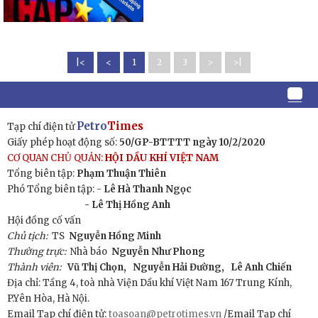
|<
<
1
2
3
>
>|
Petro
Times
Tạp chí điện tử
Giấy phép hoạt động số:
50/GP-BTTTT ngày 10/2/2020
CƠ QUAN CHỦ QUẢN:
HỘI DẦU KHÍ VIỆT NAM
Tổng biên tập:
Phạm Thuận Thiên
Phó Tổng biên tập: -
Lê Hà Thanh Ngọc
- Lê Thị Hồng Anh
Hội đồng cố vấn
Chủ tịch:
TS
Nguyễn Hồng Minh
Thường trực:
Nhà báo
Nguyễn Như Phong
Thành viên:
Vũ Thị Chọn,
Nguyễn Hải Đường,
Lê Anh Chiến
Địa chỉ: Tầng 4, toà nhà Viện Dầu khí Việt Nam 167 Trung Kính,
P.Yên Hòa, Hà Nội.
Email Tạp chí điện tử:
toasoan@petrotimes.vn
/Email Tạp chí